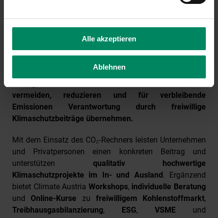
Climate Austria ist eine österreichische Plattform für
freiwilligen Klimaschutz mit langjähriger Erfahrung am
Kohlenstoffmarkt. Sie wurde 2008 als Kooperation von
Alle akzeptieren
Umweltministerium, Austrian Airlines, Flughafen Wien
und der KPC gegründet. Die KPC ist der wirtschaftliche
Ablehnen
Träger und verantwortliche Manager. Climate Austria
verfolgt dabei einen klaren Ansatz:
Emissionen
vermeiden, reduzieren und für verbleibende
Emissionen Verantwortung durch freiwillige
Klimaschutzbeiträge übernehmen.
Mit dem Einsatz des CO₂‑Rechners leisten Unternehmen
und Privatpersonen einen konkreten Beitrag und
unterstützen
qualitativ hochwertige
Klimaschutzprojekte im In- und Ausland
. Ergänzend
bietet Climate Austria
Workshops
,
individuelle Beratung
und
Online-Kurse
zu
freiwilligem Kohlenstoffmarkt
,
Treibhausgasbilanzierung
,
ESG
,
VSME
und