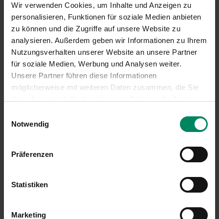
der Umweltförderung im Inland (BMLUK) und an
Wir verwenden Cookies, um Inhalte und Anzeigen zu
zusätzlichen Qualitätsanforderungen (z.B. klare
personalisieren, Funktionen für soziale Medien anbieten
Zuordenbarkeit der Reduktion, definierter Zeitraum,
zu können und die Zugriffe auf unsere Website zu
Auszahlung nach Umsetzung). Internationale Projekte
analysieren. Außerdem geben wir Informationen zu Ihrem
folgen anerkannten Standards wie Gold Standard oder
Nutzungsverhalten unserer Website an unsere Partner
Verified Carbon Standard und werden von
für soziale Medien, Werbung und Analysen weiter.
unabhängigen Validierungs- und Verifizierungsstellen
Unsere Partner führen diese Informationen
geprüft (z.B.: TÜV Süd/Nord).
möglicherweise mit weiteren Daten zusammen, die Sie
ihnen bereitgestellt oder die sie im Rahmen der Nutzung
Sie wollen jetzt einen Beitrag zum
Ihrer Dienste gesammelt haben.
Einwilligungsauswahl
Klimaschutz leisten?
Notwendig
Ein Klick vom Rechnen ins Handeln:
Jetzt CO₂
Präferenzen
berechnen und Klimaschutz unterstützen!
Statistiken
Über Climate Austria
Marketing